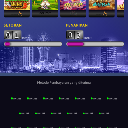
0
1
SETORAN
PENARIKAN
0
2
0
0
1
3
menit
menit
1
1
2
4
2
2
3
5
3
3
4
6
4
4
5
7
5
5
6
8
6
6
7
9
Metode Pembayaran yang diterima
7
7
8
8
8
9
ONLINE
ONLINE
ONLINE
ONLINE
ONLINE
ONLINE
ONLINE
9
9
ONLINE
ONLINE
ONLINE
ONLINE
ONLINE
ONLINE