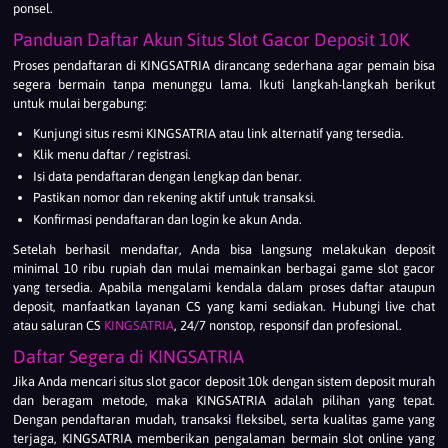
ponsel.
Panduan Daftar Akun Situs Slot Gacor Deposit 10K
Proses pendaftaran di KINGSATRIA dirancang sederhana agar pemain bisa
segera bermain tanpa menunggu lama. Ikuti langkah-langkah berikut
untuk mulai bergabung:
Kunjungi situs resmi KINGSATRIA atau link alternatif yang tersedia.
Klik menu daftar / registrasi.
Isi data pendaftaran dengan lengkap dan benar.
Pastikan nomor dan rekening aktif untuk transaksi.
Konfirmasi pendaftaran dan login ke akun Anda.
Setelah berhasil mendaftar, Anda bisa langsung melakukan deposit
minimal 10 ribu rupiah dan mulai memainkan berbagai game slot gacor
yang tersedia. Apabila mengalami kendala dalam proses daftar ataupun
deposit, manfaatkan layanan CS yang kami sediakan. Hubungi live chat
atau saluran CS
KINGSATRIA
, 24/7 nonstop, responsif dan profesional.
Daftar Segera di KINGSATRIA
Jika Anda mencari
situs slot gacor deposit 10k
dengan sistem deposit murah
dan beragam metode, maka KINGSATRIA adalah pilihan yang tepat.
Dengan pendaftaran mudah, transaksi fleksibel, serta kualitas game yang
terjaga, KINGSATRIA memberikan pengalaman bermain slot online yang