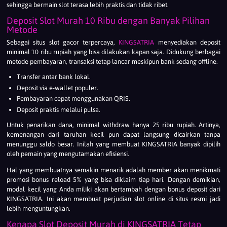
sehingga bermain slot terasa lebih praktis dan tidak ribet.
Deposit Slot Murah 10 Ribu dengan Banyak Pilihan
Metode
Sebagai situs slot gacor terpercaya,
KINGSATRIA
menyediakan deposit
minimal 10 ribu rupiah yang bisa dilakukan kapan saja. Didukung berbagai
metode pembayaran, transaksi tetap lancar meskipun bank sedang offline.
Transfer antar bank lokal.
Deposit via e-wallet populer.
Pembayaran cepat menggunakan QRIS.
Deposit praktis melalui pulsa.
Untuk penarikan dana, minimal withdraw hanya 25 ribu rupiah. Artinya,
kemenangan dari taruhan kecil pun dapat langsung dicairkan tanpa
menunggu saldo besar. Inilah yang membuat KINGSATRIA banyak dipilih
oleh pemain yang mengutamakan efisiensi.
Hal yang membuatnya semakin menarik adalah member akan menikmati
promosi bonus reload 5% yang bisa diklaim tiap hari. Dengan demikian,
modal kecil yang Anda miliki akan bertambah dengan bonus deposit dari
KINGSATRIA. Ini akan membuat perjudian slot online di situs resmi jadi
lebih menguntungkan.
Kenapa Slot Deposit Murah di KINGSATRIA Tetap