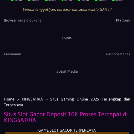
ONLINE
ONLINE
ONLINE
ONLINE
ONLINE
ONLINE
ONLINE
Semua tanggal/jam berdasarkan zona waktu GMT+7
Browser yang didukung
Platform
Lisensi
Keamanan
Responsibilitas
Sosial Media
Home
>
KINGSATRIA
>
Situs Gaming Online 2025 Terlengkap dan
Terpercaya
Situs Slot Gacor Deposit 10K Proses Tercepat di
KINGSATRIA
GAME SLOT GACOR TERPERCAYA